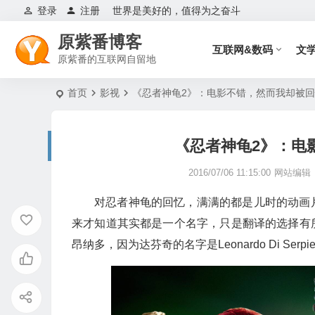
登录
注册
世界是美好的，值得为之奋斗
原紫番博客
互联网&数码
文
原紫番的互联网自留地
首页
影视
《忍者神龟2》：电影不错，然而我却被
《忍者神龟2》：电
2016/07/06 11:15:00
网站编辑
对忍者神龟的回忆，满满的都是儿时的动画
来才知道其实都是一个名字，只是翻译的选择有
昂纳多，因为达芬奇的名字是Leonardo Di Serpi