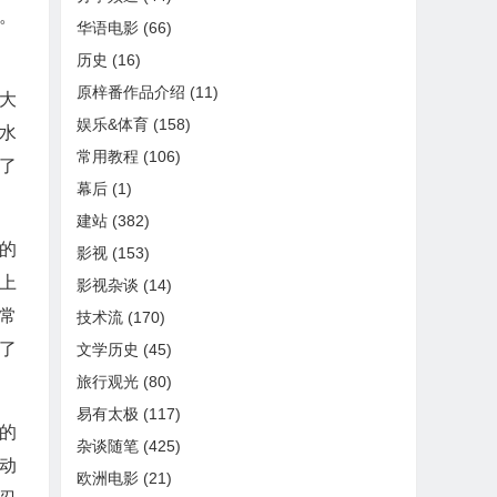
。
华语电影
(66)
历史
(16)
原梓番作品介绍
(11)
大
娱乐&体育
(158)
水
常用教程
(106)
了
幕后
(1)
建站
(382)
的
影视
(153)
上
影视杂谈
(14)
常
技术流
(170)
了
文学历史
(45)
旅行观光
(80)
易有太极
(117)
的
杂谈随笔
(425)
动
欧洲电影
(21)