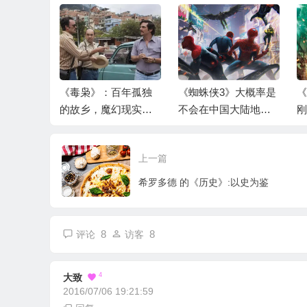
》：专门
《毒枭》：百年孤独
《蜘蛛侠3》大概率是
《
的劫掠性
的故乡，魔幻现实的
不会在中国大陆地区
刚
极恐
奇异世界
上映了
—
上一篇
希罗多德 的《历史》:以史为鉴
8
8
评论
访客
4
大致
2016/07/06 19:21:59