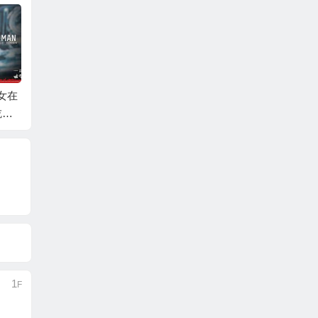
女在
《犬之岛》：似乎有
《实习生》：什么是
《爱在
吃什
政治隐喻，然而我还
最后的骑士精神？小
时》：
是看睡着了
成本有内涵的喜剧片
1
F