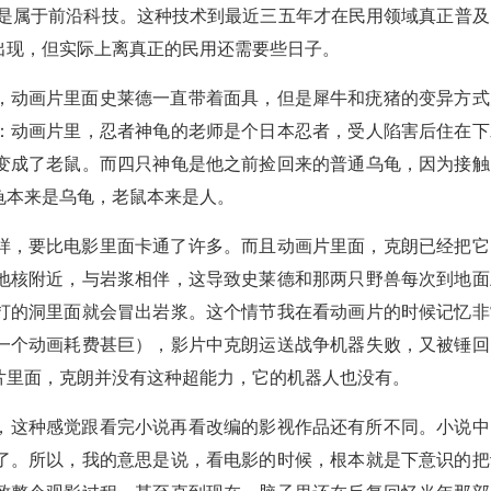
，是属于前沿科技。这种技术到最近三五年才在民用领域真正普及
出现，但实际上离真正的民用还需要些日子。
，动画片里面史莱德一直带着面具，但是犀牛和疣猪的变异方式
：动画片里，忍者神龟的老师是个日本忍者，受人陷害后住在下
变成了老鼠。而四只神龟是他之前捡回来的普通乌龟，因为接触
龟本来是乌龟，老鼠本来是人。
样，要比电影里面卡通了许多。而且动画片里面，克朗已经把它
地核附近，与岩浆相伴，这导致史莱德和那两只野兽每次到地面
打的洞里面就会冒出岩浆。这个情节我在看动画片的时候记忆非
一个动画耗费甚巨），影片中克朗运送战争机器失败，又被锤回
片里面，克朗并没有这种超能力，它的机器人也没有。
，这种感觉跟看完小说再看改编的影视作品还有所不同。小说中
了。所以，我的意思是说，看电影的时候，根本就是下意识的把