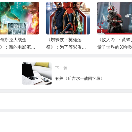
哥斯拉大战金
《蜘蛛侠：英雄远
《蚁人2》：黄蜂
》：新的电影流派
征》：为了等彩蛋我
量子世界的30年
—怪兽色情片
看了至少7分钟字幕，
么活下来的？
等到了一对小绿人
下一篇
有关《丘吉尔一战回忆录》