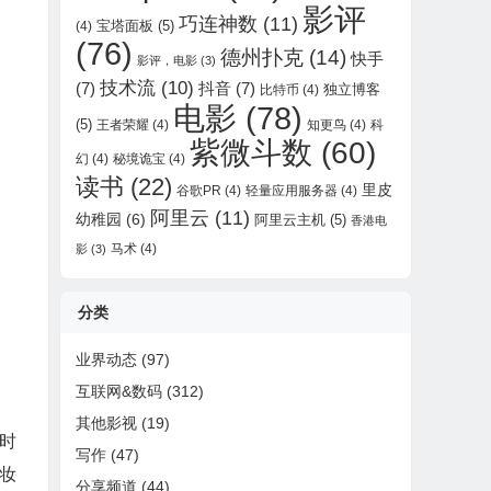
影评
巧连神数
(11)
宝塔面板
(5)
(4)
(76)
德州扑克
(14)
快手
影评，电影
(3)
技术流
(10)
(7)
抖音
(7)
独立博客
比特币
(4)
电影
(78)
(5)
王者荣耀
(4)
知更鸟
(4)
科
紫微斗数
(60)
幻
(4)
秘境诡宝
(4)
读书
(22)
里皮
谷歌PR
(4)
轻量应用服务器
(4)
阿里云
(11)
幼稚园
(6)
阿里云主机
(5)
香港电
马术
(4)
影
(3)
分类
业界动态
(97)
互联网&数码
(312)
其他影视
(19)
时
写作
(47)
妆
分享频道
(44)