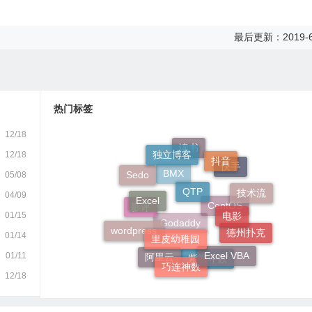
最后更新：2019-6
热门标签
12/18
独立博客
抖音
12/18
QTP
读书
05/08
Excel
Sedo
快手
电影
技术流
04/09
里皮幼稚园
BMX
01/15
wordpress
影评
CentOS
01/14
Excel VBA
德州扑克
巧连神数
Godaddy
01/11
阿里云
紫微斗数
12/18