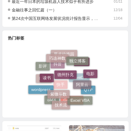
最近一年日本的垃圾机器人技术似乎有所进步
01/11
金融往事之回忆篇（一）
12/18
第24次中国互联网络发展状况统计报告显示，网站数量仍然在400万以下
12/04
热门标签
里皮幼稚园
巧连神数
独立博客
Sedo
影评
抖音
德州扑克
电影
读书
Excel
CentOS
阿里云
快手
wordpress
QTP
紫微斗数
Excel VBA
BMX
Godaddy
技术流