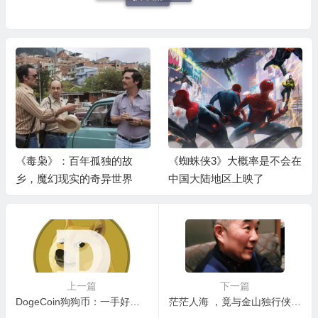
《毒枭》：百年孤独的故
《蜘蛛侠3》大概率是不会在
乡，魔幻现实的奇异世界
中国大陆地区上映了
上一篇
下一篇
DogeCoin狗狗币：一手好牌，打得稀烂
茫茫人海 ，竟与金山独行侠池敬嘉老师相遇