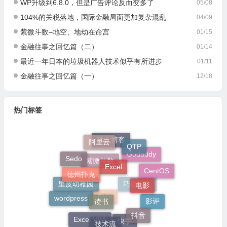
WP升级到6.8.0，但是广告评论反而变多了
05/08
104%的关税落地，国际金融局面更加复杂混乱
04/09
紫微斗数–地空、地劫在命宫
01/15
金融往事之回忆篇（二）
01/14
最近一年日本的垃圾机器人技术似乎有所进步
01/11
金融往事之回忆篇（一）
12/18
热门标签
阿里云
QTP
独立博客
Excel
Sedo
Godaddy
德州扑克
CentOS
紫微斗数
电影
读书
里皮幼稚园
巧连神数
wordpress
影评
BMX
抖音
技术流
Excel VBA
快手