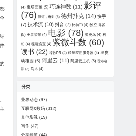
影评
巧连神数
(11)
宝塔面板
(5)
(4)
都
(76)
德州扑克
(14)
快手
影评，电影
(3)
全
技术流
(10)
(7)
抖音
(7)
独立博客
比特币
(4)
电影
(78)
(5)
王者荣耀
(4)
知更鸟
(4)
科
结
紫微斗数
(60)
幻
(4)
秘境诡宝
(4)
件
读书
(22)
里皮
谷歌PR
(4)
轻量应用服务器
(4)
阿里云
(11)
幼稚园
(6)
阿里云主机
(5)
香港电
的
马术
(4)
影
(3)
分类
业界动态
(97)
。
互联网&数码
(312)
主
其他影视
(19)
写作
(47)
分享频道
(44)