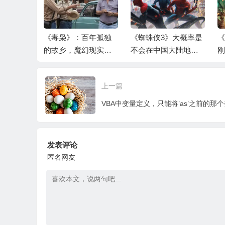
》：专门
《毒枭》：百年孤独
《蜘蛛侠3》大概率是
《
的劫掠性
的故乡，魔幻现实的
不会在中国大陆地区
刚
极恐
奇异世界
上映了
—
上一篇
发表评论
匿名网友