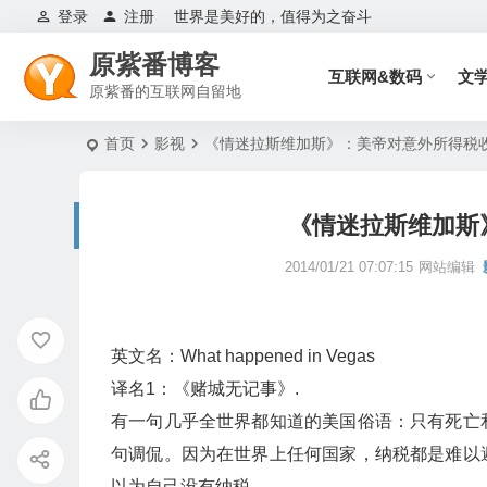
登录
注册
世界是美好的，值得为之奋斗
原紫番博客
互联网&数码
文
原紫番的互联网自留地
首页
影视
《情迷拉斯维加斯》：美帝对意外所得税
《情迷拉斯维加斯
2014/01/21 07:07:15
网站编辑
英文名：What happened in Vegas
译名1：《赌城无记事》.
有一句几乎全世界都知道的美国俗语：只有死亡
句调侃。因为在世界上任何国家，纳税都是难以
以为自己没有纳税……