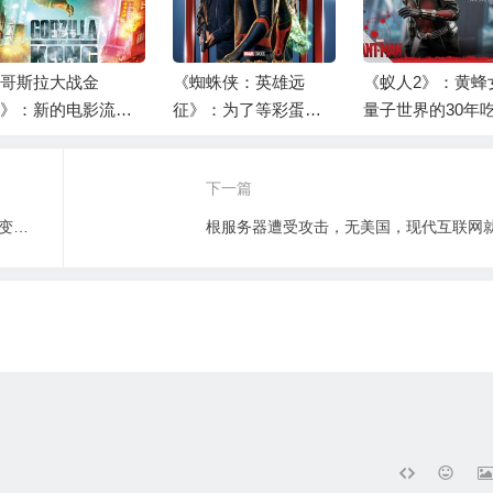
哥斯拉大战金
《蜘蛛侠：英雄远
《蚁人2》：黄蜂
》：新的电影流派
征》：为了等彩蛋我
量子世界的30年
—怪兽色情片
看了至少7分钟字幕，
么活下来的？
等到了一对小绿人
下一篇
VBA中变量定义，只能将’as’之前的那个变量赋予类型