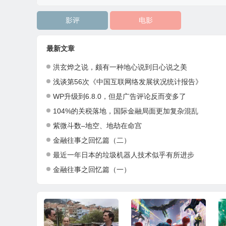
影评
电影
最新文章
洪玄烨之说，颇有一种地心说到日心说之美
浅谈第56次《中国互联网络发展状况统计报告》
WP升级到6.8.0，但是广告评论反而变多了
104%的关税落地，国际金融局面更加复杂混乱
紫微斗数–地空、地劫在命宫
金融往事之回忆篇（二）
最近一年日本的垃圾机器人技术似乎有所进步
金融往事之回忆篇（一）