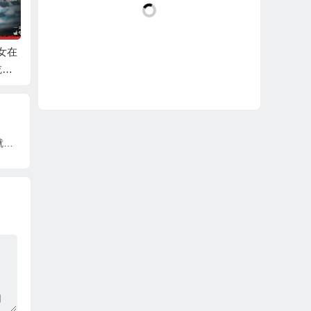
女在
《犬之岛》：似乎有
《实习生》：什么是
《爱在
吃什
政治隐喻，然而我还
最后的骑士精神？小
时》：
是看睡着了
成本有内涵的喜剧片
根服务器遭受攻击，无美国，现代互联网就是个悲剧