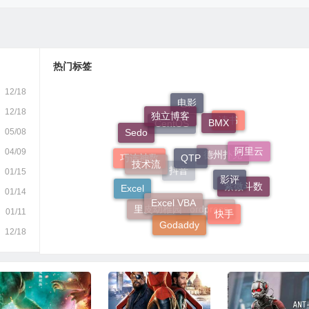
热门标签
12/18
独立博客
电影
12/18
BMX
读书
05/08
Sedo
QTP
CentOS
阿里云
技术流
04/09
影评
巧连神数
01/15
德州扑克
Excel VBA
Excel
抖音
紫微斗数
01/14
快手
01/11
里皮幼稚园
Godaddy
wordpress
12/18