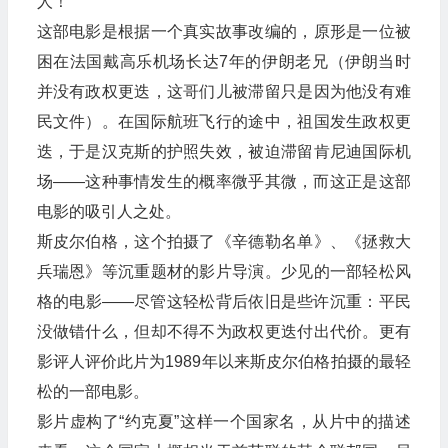
人！
这部电影是根据一个真实故事改编的，原形是一位被
困在法国戴高乐机场长达7年的伊朗老兄（伊朗当时
并没有政权更迭，这哥们儿被滞留只是因为他没有难
民文件）。在国际航班飞行的途中，祖国发生政权更
迭，于是汉克斯的护照失效，被迫滞留肯尼迪国际机
场——这种事情发生的概率微乎其微，而这正是这部
电影的吸引人之处。
斯皮尔伯格，这个拍摄了《辛德勒名单》、《拯救大
兵瑞恩》等沉重题材的影片导演。少见的一部轻松风
格的电影——尽管这轻松背后依旧是些许沉重：平民
没做错什么，但却不得不为政权更迭付出代价。更有
影评人评价此片为1989年以来斯皮尔伯格拍摄的最轻
松的一部电影。
影片虚构了“约克夏”这样一个国家名，从片中的描述