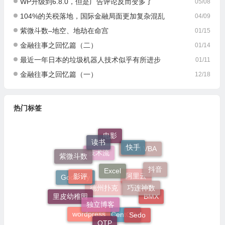
WP升级到6.8.0，但是广告评论反而变多了
05/08
104%的关税落地，国际金融局面更加复杂混乱
04/09
紫微斗数–地空、地劫在命宫
01/15
金融往事之回忆篇（二）
01/14
最近一年日本的垃圾机器人技术似乎有所进步
01/11
金融往事之回忆篇（一）
12/18
热门标签
电影
读书
快手
Excel VBA
紫微斗数
技术流
Excel
抖音
影评
Godaddy
巧连神数
阿里云
德州扑克
里皮幼稚园
独立博客
BMX
Sedo
wordpress
CentOS
QTP