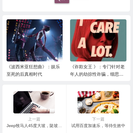
《波西米亚狂想曲》：娱乐
《诈欺女王 》：专门针对老
至死的后真相时代
年人的劫掠性诈骗，细思极
恐
上一篇
下一篇
Jeep牧马人45度大坡，陡坡缓降测试视频
试用百度加速乐，等待生效中