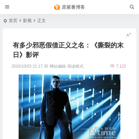
原紫番博客
首页
影视
正文
有多少邪恶假借正义之名：《撕裂的末
日》影评
2010/10/03 21:17:30
网站编辑
阅读模式
7,122