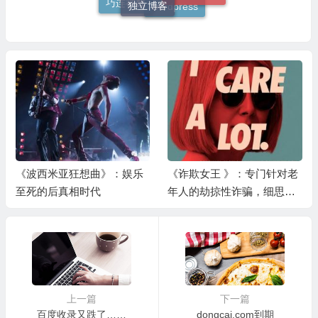
巧连神数
wordpress
《波西米亚狂想曲》：娱乐
《诈欺女王 》：专门针对老
至死的后真相时代
年人的劫掠性诈骗，细思极
恐
上一篇
下一篇
百度收录又跌了……
dongcai.com到期