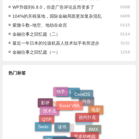
WP升级到6.8.0，但是广告评论反而变多了
05/08
104%的关税落地，国际金融局面更加复杂混乱
04/09
紫微斗数–地空、地劫在命宫
01/15
金融往事之回忆篇（二）
01/14
最近一年日本的垃圾机器人技术似乎有所进步
01/11
金融往事之回忆篇（一）
12/18
热门标签
快手
CentOS
紫微斗数
Excel VBA
影评
抖音
技术流
电影
德州扑克
Godaddy
读书
QTP
Sedo
Excel
BMX
里皮幼稚园
阿里云
独立博客