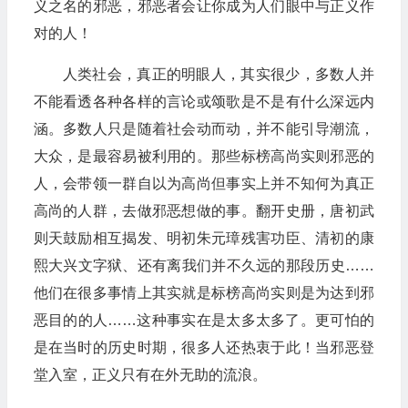
义之名的邪恶，邪恶者会让你成为人们眼中与正义作
对的人！
人类社会，真正的明眼人，其实很少，多数人并
不能看透各种各样的言论或颂歌是不是有什么深远内
涵。多数人只是随着社会动而动，并不能引导潮流，
大众，是最容易被利用的。那些标榜高尚实则邪恶的
人，会带领一群自以为高尚但事实上并不知何为真正
高尚的人群，去做邪恶想做的事。翻开史册，唐初武
则天鼓励相互揭发、明初朱元璋残害功臣、清初的康
熙大兴文字狱、还有离我们并不久远的那段历史……
他们在很多事情上其实就是标榜高尚实则是为达到邪
恶目的的人……这种事实在是太多太多了。更可怕的
是在当时的历史时期，很多人还热衷于此！当邪恶登
堂入室，正义只有在外无助的流浪。