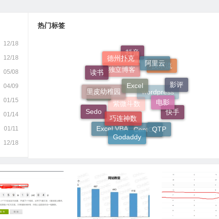
热门标签
12/18
德州扑克
阿里云
12/18
抖音
Excel
05/08
读书
技术流
里皮幼稚园
影评
独立博客
04/09
电影
01/15
巧连神数
BMX
wordpress
Sedo
01/14
快手
紫微斗数
QTP
01/11
Godaddy
Excel VBA
CentOS
12/18