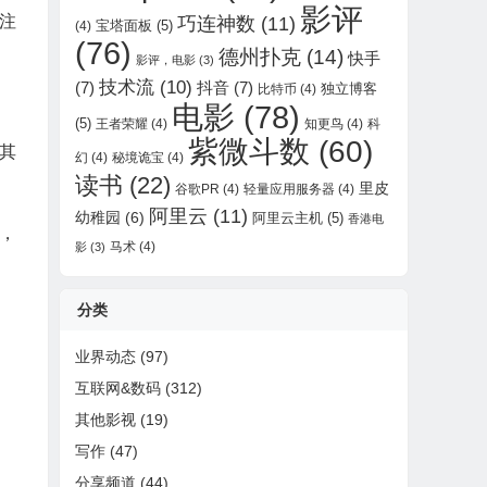
影评
注
巧连神数
(11)
宝塔面板
(5)
(4)
(76)
德州扑克
(14)
快手
影评，电影
(3)
技术流
(10)
(7)
抖音
(7)
独立博客
比特币
(4)
电影
(78)
(5)
王者荣耀
(4)
知更鸟
(4)
科
紫微斗数
(60)
其
幻
(4)
秘境诡宝
(4)
读书
(22)
里皮
谷歌PR
(4)
轻量应用服务器
(4)
阿里云
(11)
幼稚园
(6)
阿里云主机
(5)
香港电
，
马术
(4)
影
(3)
分类
业界动态
(97)
互联网&数码
(312)
其他影视
(19)
写作
(47)
分享频道
(44)