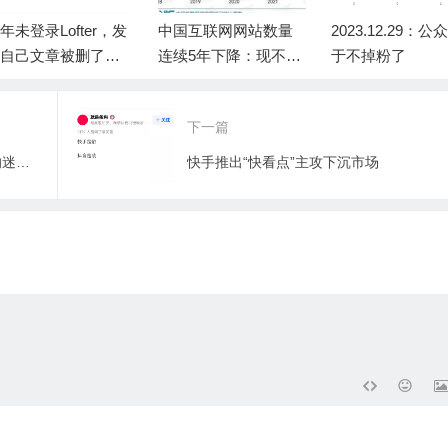
年未登录Lofter，发
中国互联网网站数量
2023.12.29：
自己文章被删了一
连续5年下降：现不足
于不掉粉了
，所以把账号注销
400万
下一篇
百度元宇宙“希壤”：目前看是个怪版本的迷你世界，很不成熟
快手推出“快看点”主攻下沉市场