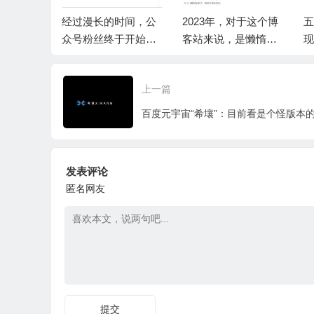
开通付费
经过漫长的时间，公
2023年，对于这个博
五
众号粉丝终于开始上
客站来说，是懒惰的
现
涨了
一年
半
了
上一篇
发表评论
匿名网友
提交