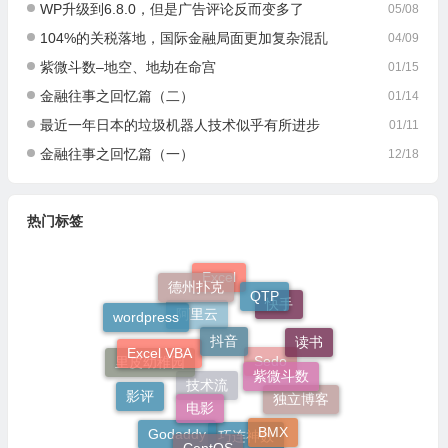
WP升级到6.8.0，但是广告评论反而变多了
05/08
104%的关税落地，国际金融局面更加复杂混乱
04/09
紫微斗数–地空、地劫在命宫
01/15
金融往事之回忆篇（二）
01/14
最近一年日本的垃圾机器人技术似乎有所进步
01/11
金融往事之回忆篇（一）
12/18
热门标签
德州扑克
Excel
QTP
快手
wordpress
抖音
阿里云
读书
Excel VBA
紫微斗数
里皮幼稚园
Sedo
电影
影评
技术流
独立博客
BMX
Godaddy
CentOS
巧连神数