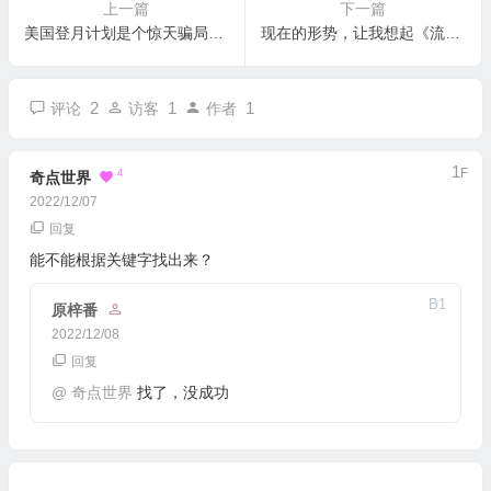
上一篇
下一篇
美国登月计划是个惊天骗局，多半实锤了
现在的形势，让我想起《流浪地球》的剧情
2
1
1
评论
访客
作者
1
F
4
奇点世界
2022/12/07
回复
能不能根据关键字找出来？
B
1
原梓番
2022/12/08
回复
@
奇点世界
找了，没成功