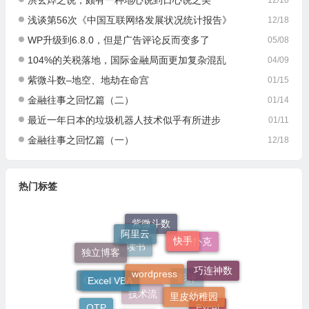
浅谈第56次《中国互联网络发展状况统计报告》
12/18
WP升级到6.8.0，但是广告评论反而变多了
05/08
104%的关税落地，国际金融局面更加复杂混乱
04/09
紫微斗数–地空、地劫在命宫
01/15
金融往事之回忆篇（二）
01/14
最近一年日本的垃圾机器人技术似乎有所进步
01/11
金融往事之回忆篇（一）
12/18
热门标签
紫微斗数
阿里云
快手
德州扑克
独立博客
读书
wordpress
巧连神数
Excel VBA
影评
Godaddy
里皮幼稚园
技术流
QTP