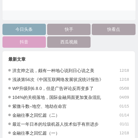
今日头条
快手
快看点
抖音
西瓜视频
最新文章
洪玄烨之说，颇有一种地心说到日心说之美
12/18
浅谈第56次《中国互联网络发展状况统计报告》
12/18
WP升级到6.8.0，但是广告评论反而变多了
05/08
104%的关税落地，国际金融局面更加复杂混乱
04/09
紫微斗数–地空、地劫在命宫
01/15
金融往事之回忆篇（二）
01/14
最近一年日本的垃圾机器人技术似乎有所进步
01/11
金融往事之回忆篇（一）
12/18