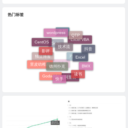
热门标签
wordpress
QTP
电影
技术流
Excel VBA
CentOS
影评
Sedo
抖音
Excel
独立博客
巧连神数
德州扑克
里皮幼稚园
BMX
紫微斗数
读书
快手
Godaddy
阿里云