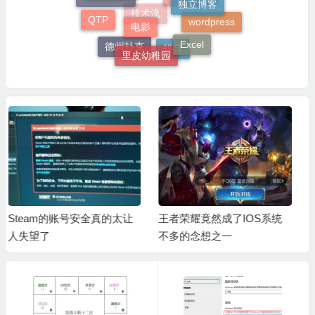
Excel VBA
Godaddy
电影
QTP
wordpress
技术流
Excel
里皮幼稚园
德州扑克
抖音
王者荣耀竟然成了IOS系统
王者荣耀S22赛季开启原初
不多的念想之一
法阵，是对快速支援英雄的
整体削弱