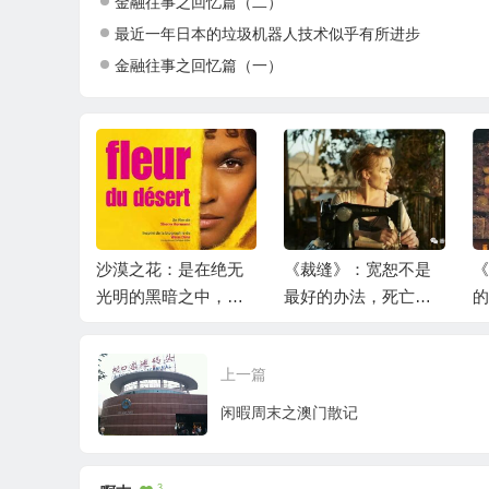
金融往事之回忆篇（二）
最近一年日本的垃圾机器人技术似乎有所进步
金融往事之回忆篇（一）
爷》——
沙漠之花：是在绝无
《裁缝》：宽恕不是
《
人心
光明的黑暗之中，还
最好的办法，死亡才
的
给自己留存希望
是
视
有
上一篇
闲暇周末之澳门散记
3