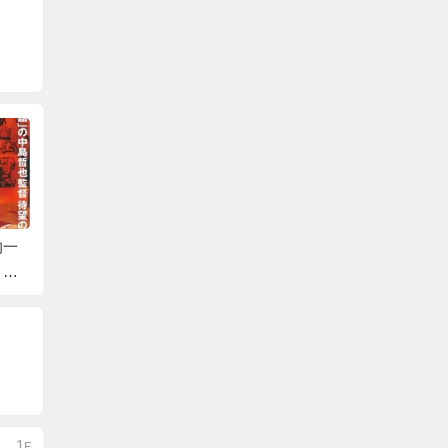
的一
《杀人回忆》:我就在
《爱在日落巴黎
各个国
，我
人群中，但你无法看
时》：浪漫的赌徒
影大盘
见
1
F