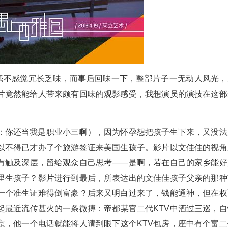
丝毫不感觉冗长乏味，而事后回味一下，整部片子一无动人风光，
片竟然能给人带来颇有回味的观影感受，我想演员的演技在这部
：你还当我是职业小三啊），因为怀孕想把孩子生下来，又没法
以不得已才办了个旅游签证来美国生孩子。影片以文佳佳的视角
有触及深层，留给观众自己思考——是啊，若在自己的家乡能好
里生孩子？影片进行到最后，所表达出的文佳佳孩子父亲的那种
一个准生证难得倒富豪？后来又明白过来了，钱能通神，但在权
起最近流传甚火的一条微搏：帝都某官二代KTV中酒过三巡，自
京，他一个电话就能将人请到眼下这个KTV包房，座中有个富二