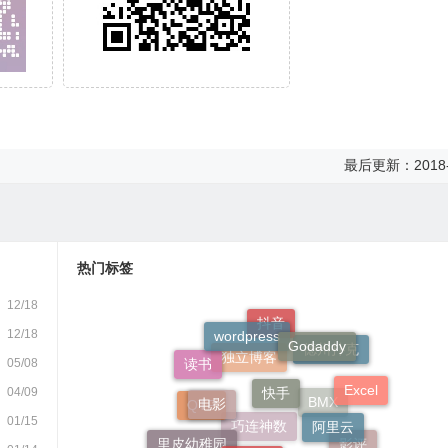
最后更新：2018-
热门标签
12/18
wordpress
Godaddy
12/18
抖音
快手
05/08
读书
德州扑克
电影
Excel
04/09
独立博客
阿里云
01/15
技术流
QTP
里皮幼稚园
BMX