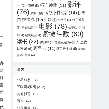
影评
巧连神数
(11)
宝塔面板
(5)
(4)
(76)
德州扑克
(14)
快手
影评，电影
(3)
技术流
(10)
(7)
抖音
(7)
独立博客
比特币
(4)
电影
(78)
(5)
王者荣耀
(4)
知更鸟
(4)
科
紫微斗数
(60)
幻
(4)
秘境诡宝
(4)
二
读书
(22)
里皮
谷歌PR
(4)
轻量应用服务器
(4)
影
阿里云
(11)
幼稚园
(6)
阿里云主机
(5)
香港电
马术
(4)
影
(3)
办
分类
对
好
业界动态
(97)
富
互联网&数码
(312)
面
其他影视
(19)
恃
写作
(47)
代
分享频道
(44)