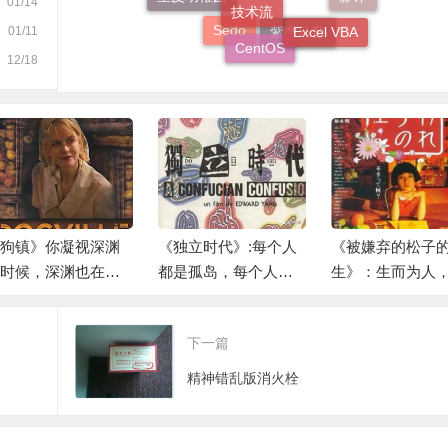
01/14
影评
Excel VBA
巧连神数
CentOS
01/11
Sedo
紫微斗数
12/18
狗镇》你凝视深渊
《独立时代》:每个人
《被嫌弃的松子
时候，深渊也在凝
都是孤岛，每个人都
生》：生而为人
着你——人性里没
能找到自己的影子
很抱歉？
乌托邦
下一篇
精神错乱版消火栓