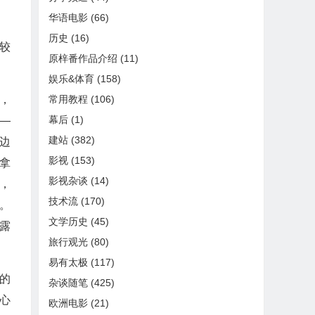
华语电影
(66)
历史
(16)
较
原梓番作品介绍
(11)
娱乐&体育
(158)
常用教程
(106)
，
幕后
(1)
—
建站
(382)
边
影视
(153)
拿
影视杂谈
(14)
，
技术流
(170)
。
文学历史
(45)
露
旅行观光
(80)
易有太极
(117)
的
杂谈随笔
(425)
心
欧洲电影
(21)