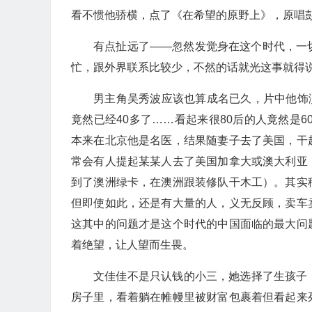
看不惯他骄横，点了《在希望的原野上》，原唱
有点扯远了——忽然发觉身在这个时代，一
忙，跟外界联系比较少，不然的话就光这事就得
男主角吴秀波应该也算成名已久，片中他饰演的
竟然已经40多了……看起来很80后的人竟然是6
本来在北京他是名医，结果随妻子去了美国，干
常会有人提起某某人去了美国加拿大或澳大利亚
到了澳洲绿卡，在澳洲跟装修队干木工）。其实
但即使如此，还是有大量的人，义无反顾，卖车
这其中的问题才是这个时代的中国面临的最大问
着绝望，让人望而生畏。
文佳佳不是只认钱的小三，她选择了生孩子
房子里，看着躺在帷幔里被财富包裹着但看起来