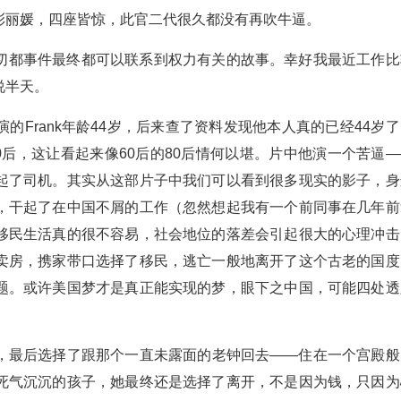
彭丽媛，四座皆惊，此官二代很久都没有再吹牛逼。
切都事件最终都可以联系到权力有关的故事。幸好我最近工作比
说半天。
Frank年龄44岁，后来查了资料发现他本人真的已经44岁了
0后，这让看起来像60后的80后情何以堪。片中他演一个苦逼—
起了司机。其实从这部片子中我们可以看到很多现实的影子，身
，干起了在中国不屑的工作（忽然想起我有一个前同事在几年前
移民生活真的很不容易，社会地位的落差会引起很大的心理冲击
卖房，携家带口选择了移民，逃亡一般地离开了这个古老的国度
题。或许美国梦才是真正能实现的梦，眼下之中国，可能四处透
，最后选择了跟那个一直未露面的老钟回去——住在一个宫殿般
死气沉沉的孩子，她最终还是选择了离开，不是因为钱，只因为