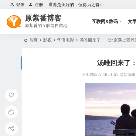
登录
注册
世界是美好的，值得为之奋斗
原紫番博客
互联网&数码
文
原紫番的互联网自留地
首页
影视
华语电影
汤唯回来了：《北京遇上西雅
汤唯回来了
2013/03/27 19:51:51
网站编辑