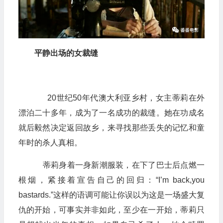
平静出场的女裁缝
20世纪50年代澳大利亚乡村，女主蒂莉在外
漂泊二十多年，成为了一名成功的裁缝。她在功成名
就后毅然决定返回故乡，来寻找那些丢失的记忆和童
年时的杀人真相。
蒂莉身着一身新潮服装，在下了巴士后点燃一
根烟，紧接着宣告自己的回归：“I’m back,you
bastards.”这样的语调可能让你误以为这是一场盛大复
仇的开始，可事实并非如此，至少在一开始，蒂莉只