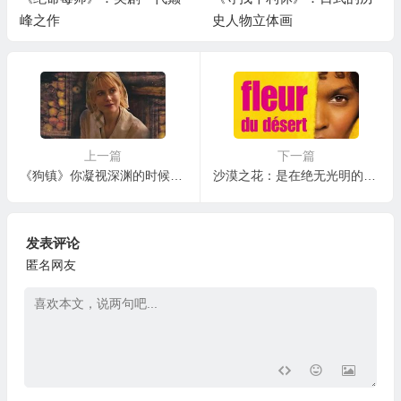
峰之作
史人物立体画
上一篇
下一篇
《狗镇》你凝视深渊的时候，深渊也在凝视着你——人性里没有乌托邦
沙漠之花：是在绝无光明的黑暗之中，还给自己留存希望
发表评论
匿名网友