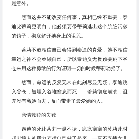
是意外。
然而这并不能改变任何事，真相已经不重要，泰
迪比蒂莉更明白，他必须要带蒂莉逃出这个肮脏污秽
的镇子，彻底解开她身上的诅咒。
蒂莉不敢相信自己会得到泰迪的真爱，她不相信
幸运之神不会眷顾自己，所以泰迪义无反顾要跳下谷
仓来用这种勇敢的行为证明一切的时候蒂莉动摇了。
然而，命运的反复无常在此刻尽显无疑，泰迪跳
入谷仓，被埋入谷堆窒息而死——蒂莉彻底崩溃，诅
咒没有离她而去，反而带走了最爱她的人。
亲情救赎的失败
泰迪的死让蒂莉一蹶不振，疯疯癫癫的莫莉此时
却以惊人的毅力支撑自己站了起来，一直不支持女儿