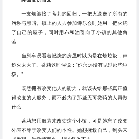
一支烟迎接了蒂莉的回归，一把火送走了所有的
污秽与黑暗。镇上的人去参加诗乐会时她用一把火烧
了自己的屋子，同时用布和油引向了小镇的其他角
落。
当列车员看着燃烧的房屋时以为是在烧垃圾，声
称火太大了。蒂莉这时候说：“你永远没有见过那些垃
圾。”
既然拥有改变他人的能力，就该去给那些真正值
得改变的人服务，而不必为了那些无可救药的人再做
什么。
蒂莉想用服装来改变这个小镇，可是她忘了改变
外表不等于改变人们的本性。她想拯救自己，到头来