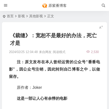
原紫番博客
首页
影视
其他影视
正文
《裁缝》：宽恕不是最好的办法，死亡
才是
2024/02/25 12:04:48
来自网友
阅读模式
2,530
注：原文发布在本人曾经运营的公众号“番番电
影”，因公众号注销，因此转到自己博客之中，以做
留存。
原作者：Joker
这是一部让人心有余悸的电影