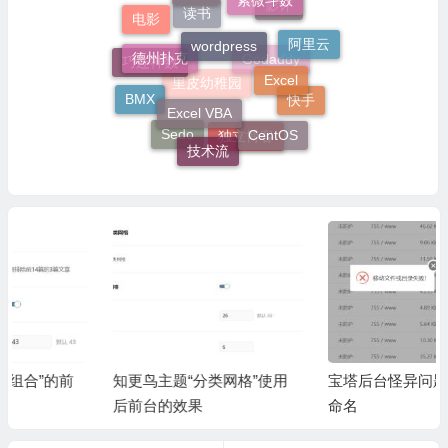
影评
电影
读书
wordpress
阿里云
德州扑克
巧连神数
Excel
Godaddy
里皮幼稚园
BMX
Excel VBA
快手
CentOS
Sedo
独立博客
技术流
知更鸟主题“分类网格”使用
宝塔后台怪异问题之无法重
后前台的效果
命名