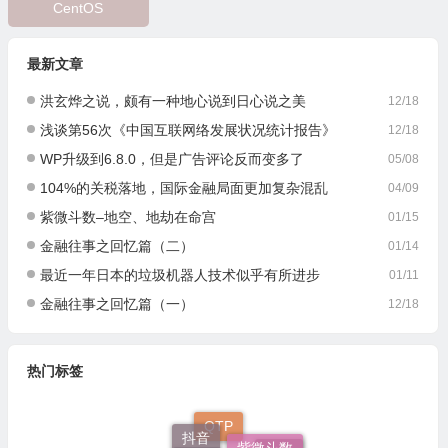
CentOS
最新文章
洪玄烨之说，颇有一种地心说到日心说之美
12/18
浅谈第56次《中国互联网络发展状况统计报告》
12/18
WP升级到6.8.0，但是广告评论反而变多了
05/08
104%的关税落地，国际金融局面更加复杂混乱
04/09
紫微斗数–地空、地劫在命宫
01/15
金融往事之回忆篇（二）
01/14
最近一年日本的垃圾机器人技术似乎有所进步
01/11
金融往事之回忆篇（一）
12/18
热门标签
QTP
抖音
紫微斗数