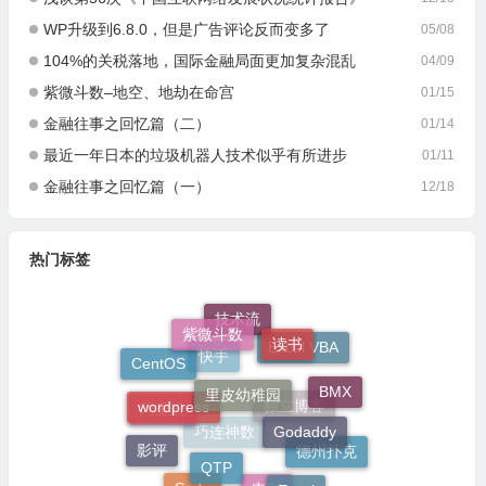
WP升级到6.8.0，但是广告评论反而变多了
05/08
104%的关税落地，国际金融局面更加复杂混乱
04/09
紫微斗数–地空、地劫在命宫
01/15
金融往事之回忆篇（二）
01/14
最近一年日本的垃圾机器人技术似乎有所进步
01/11
金融往事之回忆篇（一）
12/18
热门标签
技术流
紫微斗数
读书
Excel VBA
CentOS
快手
里皮幼稚园
BMX
wordpress
阿里云
独立博客
Godaddy
巧连神数
影评
德州扑克
QTP
Excel