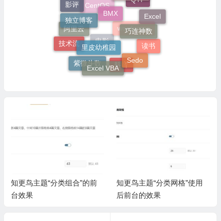
QTP
BMX
影评
CentOS
独立博客
Excel
巧连神数
阿里云
wordpress
里皮幼稚园
技术流
读书
电影
Sedo
Excel VBA
紫微斗数
抖音
知更鸟主题“分类组合”的前
知更鸟主题“分类网格”使用
台效果
后前台的效果