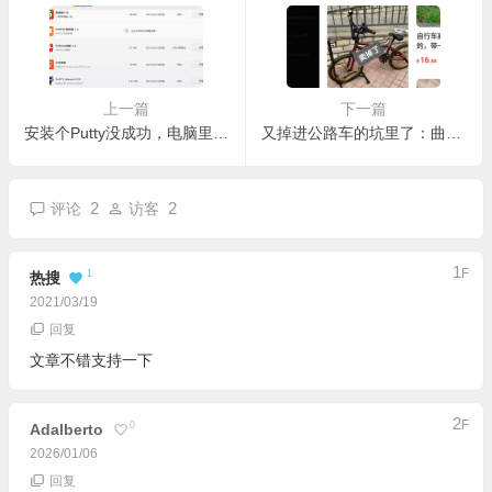
上一篇
下一篇
安装个Putty没成功，电脑里多了10个其他软件
又掉进公路车的坑里了：曲柄卸不下来怎么办
2
2
评论
访客
1
F
1
热搜
2021/03/19
回复
文章不错支持一下
2
F
0
Adalberto
2026/01/06
回复