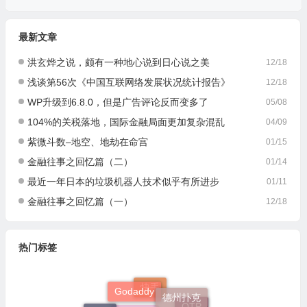
最新文章
洪玄烨之说，颇有一种地心说到日心说之美
12/18
浅谈第56次《中国互联网络发展状况统计报告》
12/18
WP升级到6.8.0，但是广告评论反而变多了
05/08
104%的关税落地，国际金融局面更加复杂混乱
04/09
紫微斗数–地空、地劫在命宫
01/15
金融往事之回忆篇（二）
01/14
最近一年日本的垃圾机器人技术似乎有所进步
01/11
金融往事之回忆篇（一）
12/18
热门标签
Godaddy
德州扑克
快手