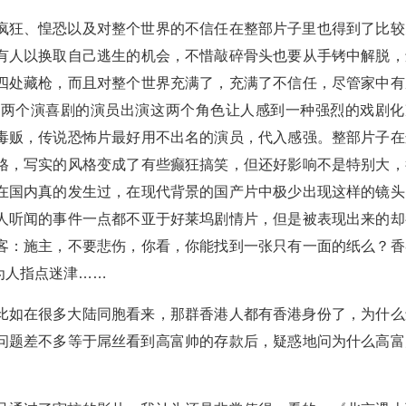
疯狂、惶恐以及对整个世界的不信任在整部片子里也得到了比较
有人以换取自己逃生的机会，不惜敲碎骨头也要从手铐中解脱，
四处藏枪，而且对整个世界充满了，充满了不信任，尽管家中有
这两个演喜剧的演员出演这两个角色让人感到一种强烈的戏剧化
毒贩，传说恐怖片最好用不出名的演员，代入感强。整部片子在
格，写实的风格变成了有些癫狂搞笑，但还好影响不是特别大，
在国内真的发生过，在现代背景的国产片中极少出现这样的镜头
人听闻的事件一点都不亚于好莱坞剧情片，但是被表现出来的却
客：施主，不要悲伤，你看，你能找到一张只有一面的纸么？香
为人指点迷津……
比如在很多大陆同胞看来，那群香港人都有香港身份了，为什么
问题差不多等于屌丝看到高富帅的存款后，疑惑地问为什么高富