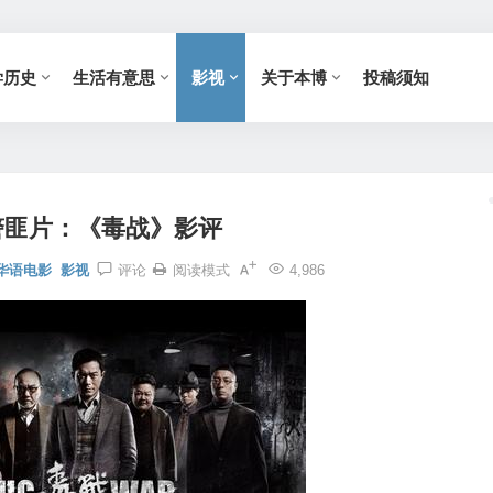
学历史
生活有意思
影视
关于本博
投稿须知
警匪片：《毒战》影评
华语电影
影视
评论
阅读模式
4,986