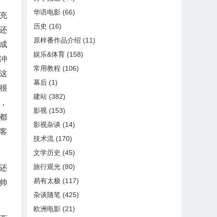
华语电影
(66)
充
历史
(16)
还
原梓番作品介绍
(11)
成
娱乐&体育
(158)
冲
常用教程
(106)
这
幕后
(1)
很
建站
(382)
，
影视
(153)
都
影视杂谈
(14)
客
技术流
(170)
文学历史
(45)
旅行观光
(80)
还
易有太极
(117)
帅
杂谈随笔
(425)
欧洲电影
(21)