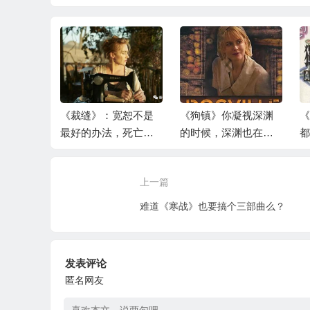
是在绝无
《裁缝》：宽恕不是
《狗镇》你凝视深渊
《
之中，还
最好的办法，死亡才
的时候，深渊也在凝
都
希望
是
视着你——人性里没
能
有乌托邦
上一篇
难道《寒战》也要搞个三部曲么？
发表评论
匿名网友