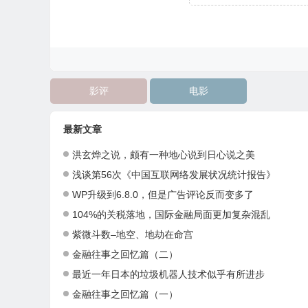
影评
电影
最新文章
洪玄烨之说，颇有一种地心说到日心说之美
浅谈第56次《中国互联网络发展状况统计报告》
WP升级到6.8.0，但是广告评论反而变多了
104%的关税落地，国际金融局面更加复杂混乱
紫微斗数–地空、地劫在命宫
金融往事之回忆篇（二）
最近一年日本的垃圾机器人技术似乎有所进步
金融往事之回忆篇（一）