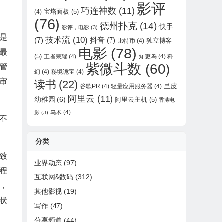
影评
巧连神数
(11)
宝塔面板
(5)
(4)
(76)
德州扑克
(14)
快手
影评，电影
(3)
是
技术流
(10)
(7)
抖音
(7)
独立博客
比特币
(4)
电影
(78)
最
(5)
王者荣耀
(4)
知更鸟
(4)
科
紫微斗数
(60)
管
幻
(4)
秘境诡宝
(4)
审
读书
(22)
里皮
谷歌PR
(4)
轻量应用服务器
(4)
阿里云
(11)
幼稚园
(6)
阿里云主机
(5)
香港电
马术
(4)
影
(3)
不
分类
致
业界动态
(97)
程
互联网&数码
(312)
，
其他影视
(19)
状
写作
(47)
分享频道
(44)