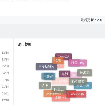
最后更新：2018-
热门标签
12/18
读书
抖音
12/18
CentOS
电影
05/08
里皮幼稚园
Godaddy
影评
技术流
快手
04/09
独立博客
01/15
BMX
阿里云
Sedo
QTP
01/14
紫微斗数
巧连神数
Excel VBA
01/11
德州扑克
wordpress
Excel
12/18