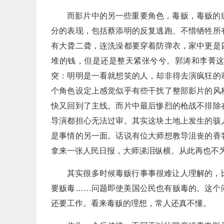
而影片中的另一些重要角色，毒贩，毒贩的
分的表现，包括蔡添明的反复逃跑、不惜牺牲所
有大聋二聋，连洗澡都要穿着防弹衣，家中更是
堆的钱，但是还是整天紧张兮兮。郭涛和李菁
突：明明是一看就想笑的人，却非得去演疯狂的
个角色设定上感觉似乎有些干扰了整部影片的风
快又回到了主线。而片中最后惨烈的枪战不排除
导演都担心无法过审。其实这块土地上发生的骇
是事情的另一面。话说有位大师想教导沮丧的香
拿来一张人民日报，大师涕泪纵横。从此再也不
其实很多时候毒贩行事事很难让人理解的，
要贩毒……问题即使美国公民也有贩毒的。这个
还要工作。看来毒贩的理想，常人还真不懂。