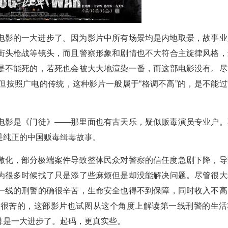
电影的一大进步了。因为影片中所有场景均是内地取景，故事业
街头枪战等镜头，而且警察形象和剧情也不大符合主旋律风格，
是不能死的，若死也会被大大地渲染一番，而这部电影没有。尽
但按照广电的传统，这种影片一般属于“格调不高”的，是不能过
电影是《门徒》——那里面也有古天乐，疑似贩毒演员专业户。
是纯正的中国贩毒缉毒故事。
激化，部分极端案件导致整体民众对警察的信任度急剧下降，导
为很多时候找了只是添了些麻烦但是却没能解决问题。尽管很大
一线的刑警的确很辛苦，生命安全也得不到保障，同时收入不高
是很苦的，这部影片也试图从这个角度上解读第一线刑警的生活
算是一大进步了。起码，更真实些。