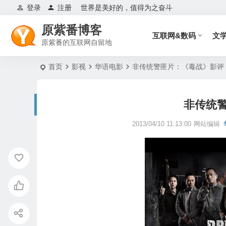
登录
注册
世界是美好的，值得为之奋斗
原紫番博客
互联网&数码
文
原紫番的互联网自留地
首页
影视
华语电影
非传统警匪片：《毒战》影评
非传统
2013/04/10 11:13:00
网站编辑