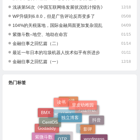
浅谈第56次《中国互联网络发展状况统计报告》
12/18
WP升级到6.8.0，但是广告评论反而变多了
05/08
104%的关税落地，国际金融局面更加复杂混乱
04/09
紫微斗数–地空、地劫在命宫
01/15
金融往事之回忆篇（二）
01/14
最近一年日本的垃圾机器人技术似乎有所进步
01/11
金融往事之回忆篇（一）
12/18
热门标签
读书
里皮幼稚园
技术流
独立博客
巧连神数
BMX
CentOS
Excel VBA
抖音
影评
Godaddy
Excel
QTP
紫微斗数