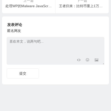
上一篇
下一篇
处理WP的Malware JavaScript 的deloplen.com/apu.php?错误
王者归来：比特币重上1万美金，成交量远超2018牛市，一大波韭菜蓄势待发
发表评论
匿名网友
提交