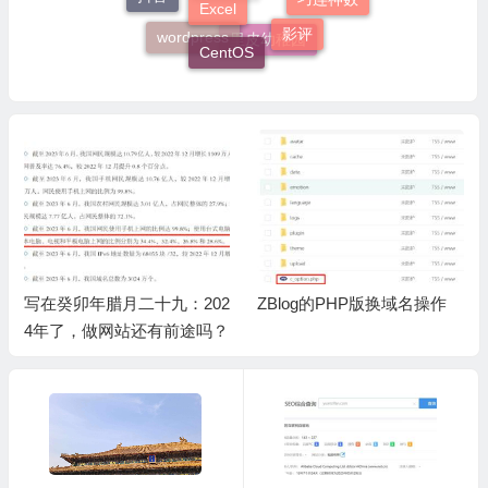
阿里云
巧连神数
影评
wordpress
CentOS
里皮幼稚园
写在癸卯年腊月二十九：202
ZBlog的PHP版换域名操作
4年了，做网站还有前途吗？