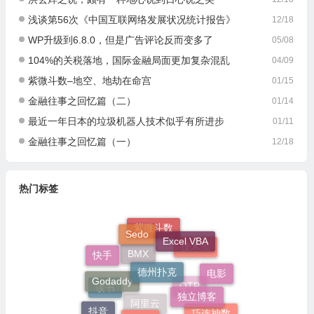
浅谈第56次《中国互联网络发展状况统计报告》
12/18
WP升级到6.8.0，但是广告评论反而变多了
05/08
104%的关税落地，国际金融局面更加复杂混乱
04/09
紫微斗数–地空、地劫在命宫
01/15
金融往事之回忆篇（二）
01/14
最近一年日本的垃圾机器人技术似乎有所进步
01/11
金融往事之回忆篇（一）
12/18
热门标签
Sedo
紫微斗数
Excel VBA
技术流
快手
德州扑克
BMX
电影
Godaddy
独立博客
读书
QTP
Excel
抖音