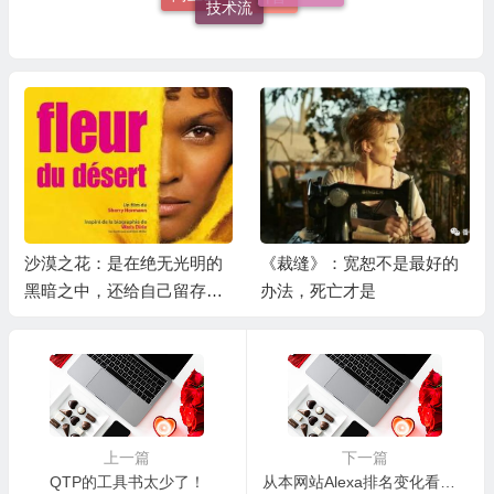
抖音
沙漠之花：是在绝无光明的
《裁缝》：宽恕不是最好的
黑暗之中，还给自己留存希
办法，死亡才是
望
上一篇
下一篇
QTP的工具书太少了！
从本网站Alexa排名变化看国内刷Alexa之普遍