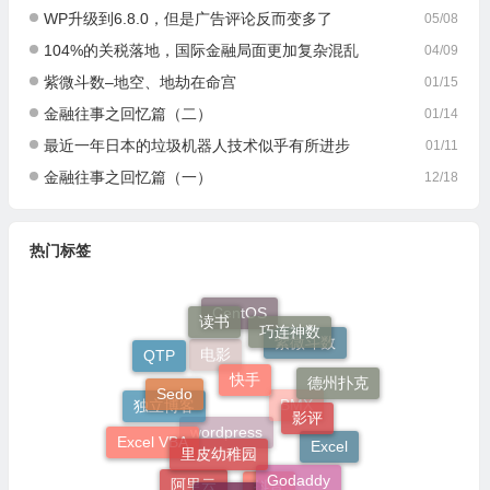
WP升级到6.8.0，但是广告评论反而变多了
05/08
104%的关税落地，国际金融局面更加复杂混乱
04/09
紫微斗数–地空、地劫在命宫
01/15
金融往事之回忆篇（二）
01/14
最近一年日本的垃圾机器人技术似乎有所进步
01/11
金融往事之回忆篇（一）
12/18
热门标签
读书
CentOS
巧连神数
紫微斗数
QTP
快手
电影
Sedo
德州扑克
影评
独立博客
BMX
里皮幼稚园
Excel VBA
Excel
wordpress
Godaddy
技术流
阿里云