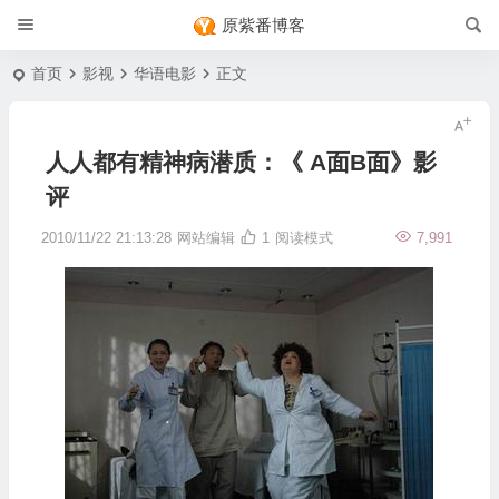
原紫番博客
首页
影视
华语电影
正文
人人都有精神病潜质：《 A面B面》影
评
2010/11/22 21:13:28
网站编辑
1
阅读模式
7,991