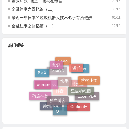
紫微斗数–地空、地劫在命宫
01/15
金融往事之回忆篇（二）
01/14
最近一年日本的垃圾机器人技术似乎有所进步
01/11
金融往事之回忆篇（一）
12/18
热门标签
Sedo
影评
读书
阿里云
BMX
CentOS
快手
紫微斗数
wordpress
技术流
Excel
里皮幼稚园
抖音
巧连神数
Excel VBA
独立博客
Godaddy
德州扑克
电影
QTP