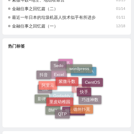
紫微斗数–地空、地劫在命宫
01/15
金融往事之回忆篇（二）
01/14
最近一年日本的垃圾机器人技术似乎有所进步
01/11
金融往事之回忆篇（一）
12/18
热门标签
Sedo
读书
wordpress
Excel VBA
抖音
紫微斗数
Excel
CentOS
阿里云
快手
电影
技术流
里皮幼稚园
影评
Godaddy
巧连神数
德州扑克
BMX
QTP
独立博客