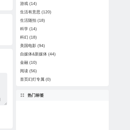
级到7.7.1结果历史数
tOS 
游戏
(14)
据丢了
止，Ce
生活有意思
(120)
新
生活随拍
(18)
科学
(14)
科幻
(18)
美国电影
(94)
自媒体&新媒体
(44)
金融
(10)
阅读
(56)
首页幻灯专属
(0)
热门标签