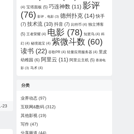
影评
巧连神数
(11)
宝塔面板
(5)
(4)
(76)
德州扑克
(14)
快手
影评，电影
(3)
技术流
(10)
(7)
抖音
(7)
独立博客
比特币
(4)
电影
(78)
(5)
王者荣耀
(4)
知更鸟
(4)
科
紫微斗数
(60)
幻
(4)
秘境诡宝
(4)
读书
(22)
里皮
谷歌PR
(4)
轻量应用服务器
(4)
阿里云
(11)
幼稚园
(6)
阿里云主机
(5)
香港电
马术
(4)
影
(3)
分类
业界动态
(97)
-23
互联网&数码
(312)
其他影视
(19)
写作
(47)
分享频道
(44)