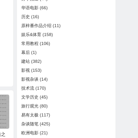
华语电影
(66)
历史
(16)
原梓番作品介绍
(11)
娱乐&体育
(158)
常用教程
(106)
幕后
(1)
建站
(382)
影视
(153)
影视杂谈
(14)
技术流
(170)
文学历史
(45)
旅行观光
(80)
易有太极
(117)
杂谈随笔
(425)
欧洲电影
(21)
题之
宝塔网站监控报表升
索尼A5000使用体验
Cent