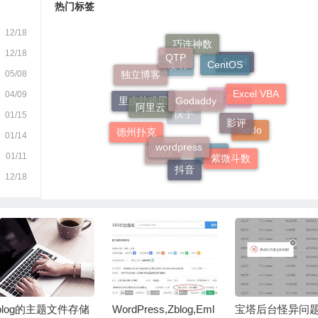
热门标签
12/18
QTP
巧连神数
12/18
CentOS
Excel
05/08
独立博客
读书
Godaddy
Excel VBA
阿里云
04/09
影评
里皮幼稚园
技术流
01/15
德州扑克
wordpress
快手
Sedo
01/14
紫微斗数
01/11
BMX
电影
抖音
12/18
blog的主题文件存储
WordPress,Zblog,Eml
宝塔后台怪异问