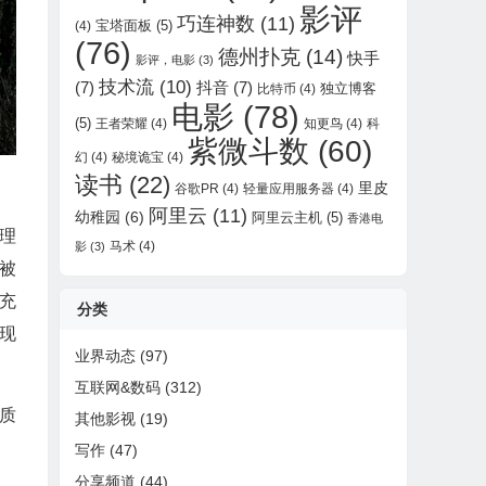
影评
巧连神数
(11)
宝塔面板
(5)
(4)
(76)
德州扑克
(14)
快手
影评，电影
(3)
技术流
(10)
(7)
抖音
(7)
独立博客
比特币
(4)
电影
(78)
(5)
王者荣耀
(4)
知更鸟
(4)
科
紫微斗数
(60)
幻
(4)
秘境诡宝
(4)
读书
(22)
里皮
谷歌PR
(4)
轻量应用服务器
(4)
阿里云
(11)
幼稚园
(6)
阿里云主机
(5)
香港电
理
马术
(4)
影
(3)
被
充
分类
现
业界动态
(97)
互联网&数码
(312)
质
其他影视
(19)
写作
(47)
分享频道
(44)