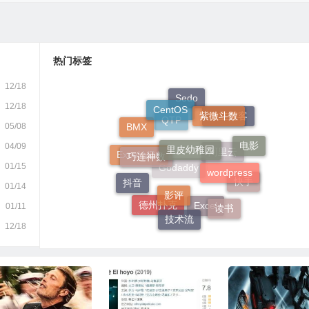
热门标签
12/18
CentOS
紫微斗数
12/18
Sedo
里皮幼稚园
05/08
BMX
独立博客
巧连神数
电影
QTP
04/09
wordpress
01/15
Excel VBA
影评
阿里云
抖音
01/14
快手
Godaddy
读书
01/11
技术流
德州扑克
Excel
12/18