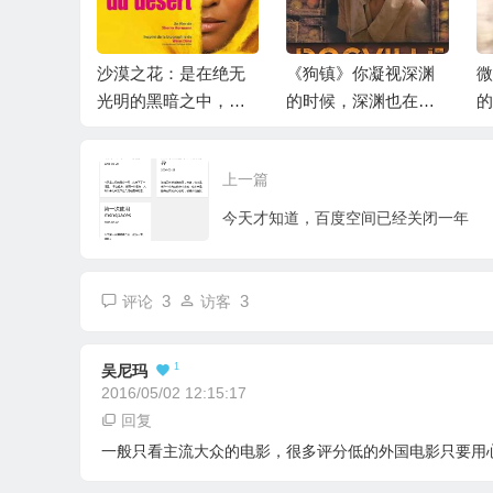
爷》——
沙漠之花：是在绝无
《狗镇》你凝视深渊
微
人心
光明的黑暗之中，还
的时候，深渊也在凝
的
给自己留存希望
视着你——人性里没
有乌托邦
上一篇
今天才知道，百度空间已经关闭一年
3
3
评论
访客
1
吴尼玛
2016/05/02 12:15:17
回复
一般只看主流大众的电影，很多评分低的外国电影只要用