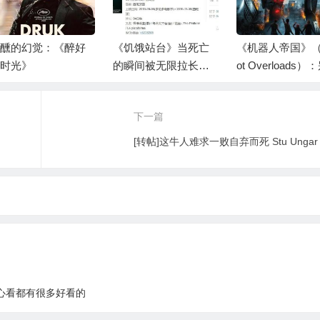
醺的幻觉：《醉好
《饥饿站台》当死亡
《机器人帝国》（
时光》
的瞬间被无限拉长，
ot Overloads）
恐怖将会成倍增加。
了，无亮点，只
点
下一篇
[转帖]这牛人难求一败自弃而死 Stu Ungar
心看都有很多好看的