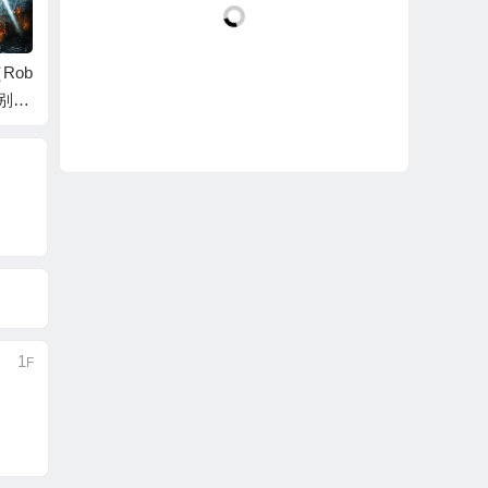
Rob
《极盗者》：好刺激
《伦敦陷落》：美国
《异星
：别看
主旋律电影
一起到
有槽
1
F