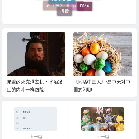
BMX
独立博客
影评
抖音
晁盖的死充满玄机：水泊梁
《闲话中国人》:易中天对中
山的内斗一样凶险
国的闲聊
上一篇
下一篇