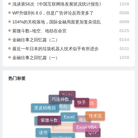
浅谈第56次《中国互联网络发展状况统计报告》
12/18
WP升级到6.8.0，但是广告评论反而变多了
05/08
104%的关税落地，国际金融局面更加复杂混乱
04/09
紫微斗数–地空、地劫在命宫
01/15
金融往事之回忆篇（二）
01/14
最近一年日本的垃圾机器人技术似乎有所进步
01/11
金融往事之回忆篇（一）
12/18
热门标签
Sedo
巧连神数
快手
CentOS
里皮幼稚园
阿里云
Excel
技术流
紫微斗数
德州扑克
电影
Excel VBA
Godaddy
读书
QTP
wordpress