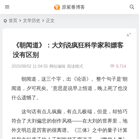
原紫番博客
首页
文学历史
正文
《朝闻道》：大刘说疯狂科学家和嫖客
没有区别
2015/08/02 11:04:55
网站编辑
阅读模式
9,714
朝闻道，这三个字，出《论语》。整个句子是‘朝
闻道，夕可死矣。’意思是说早上悟道，晚上死了也没
什么遗憾了。
这句话有点儿疯癫，有点儿极端，但是，却恰巧
符合了大刘偏悲的创作风格——在大刘的世界里，地
外文明总是厉害的很离谱。《三体》之中的量子计算