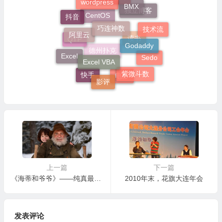
BMX
里皮幼稚园
独立博客
巧连神数
抖音
CentOS
阿里云
技术流
Godaddy
QTP
读书
Excel VBA
Excel
Sedo
德州扑克
紫微斗数
影评
快手
电影
上一篇
下一篇
《海蒂和爷爷》——纯真最是动人心
2010年末，花旗大连年会
发表评论