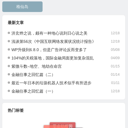
格仙岛
最新文章
洪玄烨之说，颇有一种地心说到日心说之美
12/18
浅谈第56次《中国互联网络发展状况统计报告》
12/18
WP升级到6.8.0，但是广告评论反而变多了
05/08
104%的关税落地，国际金融局面更加复杂混乱
04/09
紫微斗数–地空、地劫在命宫
01/15
金融往事之回忆篇（二）
01/14
最近一年日本的垃圾机器人技术似乎有所进步
01/11
金融往事之回忆篇（一）
12/18
热门标签
wordpress