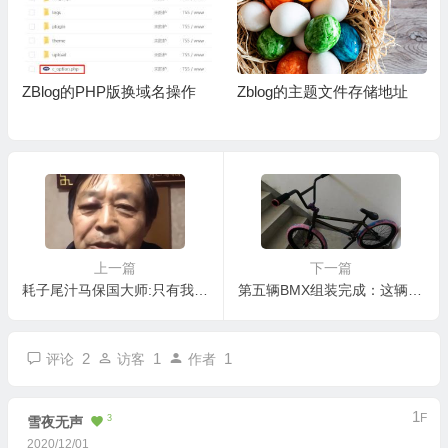
ZBlog的PHP版换域名操作
Zblog的主题文件存储地址
上一篇
下一篇
耗子尾汁马保国大师:只有我一个人觉得他体格其实挺好的么
第五辆BMX组装完成：这辆车到底能让我赔多少钱
2
1
1
评论
访客
作者
1
F
3
雪夜无声
2020/12/01