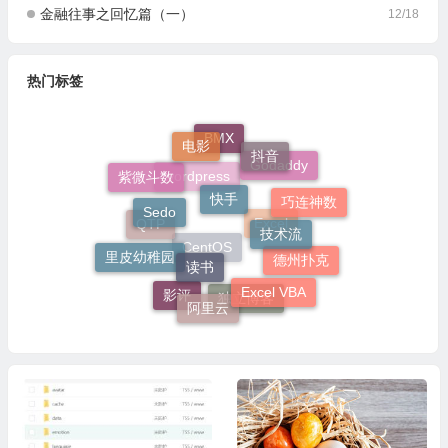
金融往事之回忆篇（一）
12/18
热门标签
电影
BMX
抖音
Godaddy
紫微斗数
快手
wordpress
巧连神数
Sedo
技术流
QTP
Excel
读书
里皮幼稚园
CentOS
德州扑克
Excel VBA
影评
阿里云
独立博客