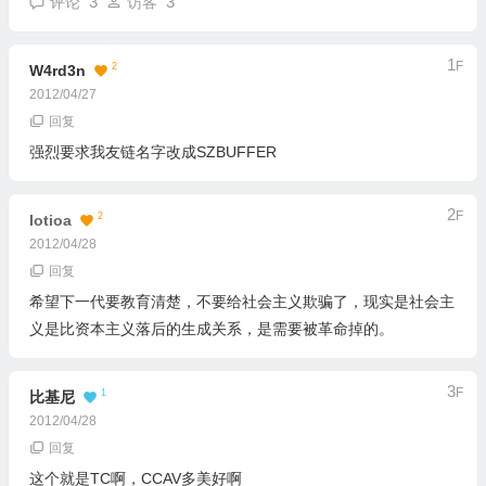
3
3
评论
访客
1
F
2
W4rd3n
2012/04/27
回复
强烈要求我友链名字改成SZBUFFER
2
F
2
Iotioa
2012/04/28
回复
希望下一代要教育清楚，不要给社会主义欺骗了，现实是社会主
义是比资本主义落后的生成关系，是需要被革命掉的。
3
F
1
比基尼
2012/04/28
回复
这个就是TC啊，CCAV多美好啊