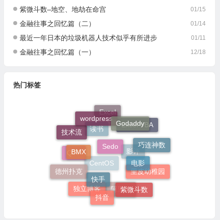
紫微斗数–地空、地劫在命宫
01/15
金融往事之回忆篇（二）
01/14
最近一年日本的垃圾机器人技术似乎有所进步
01/11
金融往事之回忆篇（一）
12/18
热门标签
Excel
wordpress
Godaddy
Excel VBA
技术流
读书
Sedo
巧连神数
BMX
电影
QTP
影评
德州扑克
CentOS
快手
里皮幼稚园
紫微斗数
独立博客
阿里云
抖音