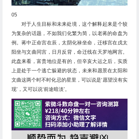
05
对于人生目标和未来处境，这个解释起来是个较
为复杂的话题，不如我们化繁为简，以老蒋的命盘为
例。蒋中正命宫在辰，太阴化禄坐命，迁移宫在戌太
阳坐与文曲同宫，日月反背，命迁线在天罗地网宫。
此盘来看，富贵地位是有的，但辛亥大运之后，实质
上是处于一个逃亡躲避的状态，未来和愿景在太阳和
文曲这两个时不时化忌的星里，可以说是‘愿望没有实
现’，又可以说‘前途暗淡’。