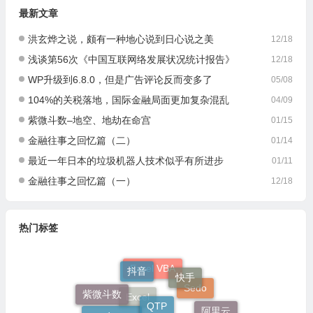
最新文章
洪玄烨之说，颇有一种地心说到日心说之美
12/18
浅谈第56次《中国互联网络发展状况统计报告》
12/18
WP升级到6.8.0，但是广告评论反而变多了
05/08
104%的关税落地，国际金融局面更加复杂混乱
04/09
紫微斗数–地空、地劫在命宫
01/15
金融往事之回忆篇（二）
01/14
最近一年日本的垃圾机器人技术似乎有所进步
01/11
金融往事之回忆篇（一）
12/18
热门标签
抖音
快手
Excel VBA
QTP
紫微斗数
Sedo
wordpress
阿里云
Excel