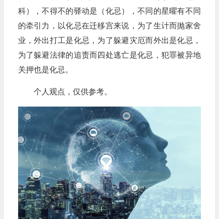
科），不得不的驿动是（化忌），不同的星曜有不同
的牵引力，以化忌在迁移宫来说，为了生计而抛家舍
业，外出打工是化忌，为了躲避灾厄而外出是化忌，
为了躲避法律的追责而四处逃亡是化忌，犯罪被异地
关押也是化忌。‍
个人观点，仅供参考。‍