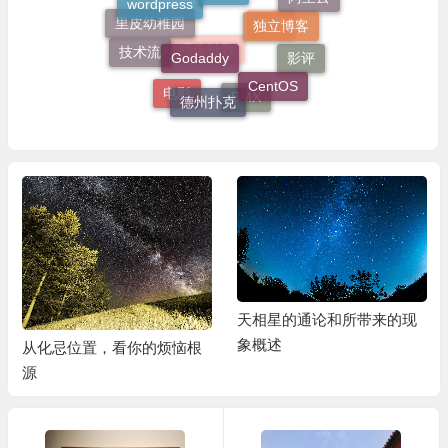
独立博客
Godaddy
里皮幼稚园
读书
技术流
影评
巧连神数
CentOS
德州扑克
电影
BMX
天相星的通论和所带来的现
象概述
从化忌位置，看你的烦恼根
源