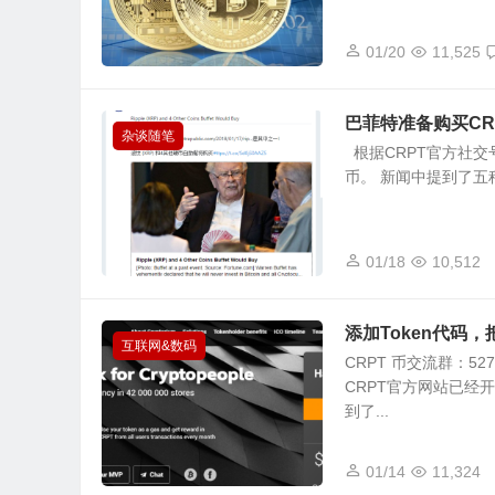
01/20
11,525
巴菲特准备购买C
杂谈随笔
根据CRPT官方社
币。 新闻中提到了五种
01/18
10,512
添加Token代码，
互联网&数码
CRPT 币交流群：5
CRPT官方网站已经
到了...
01/14
11,324