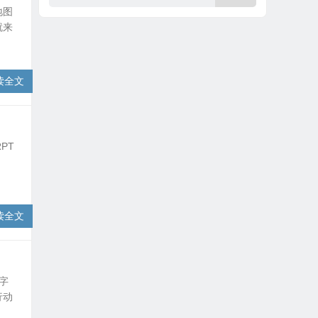
地图
就来
读全文
PT
读全文
字
行动