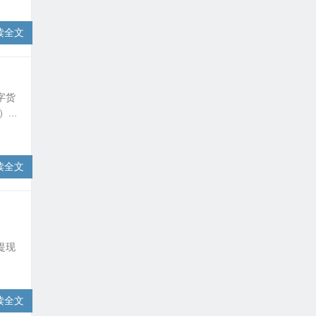
读全文
字货
...
读全文
提现
读全文