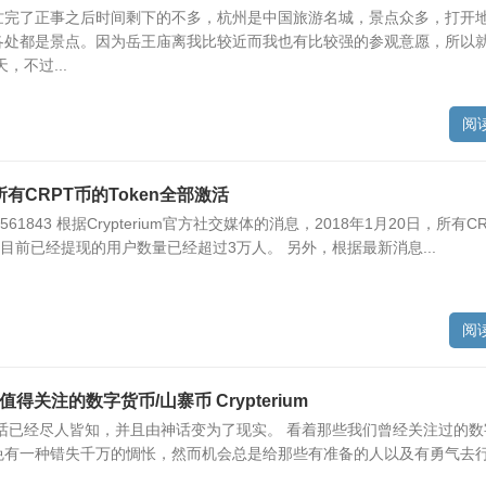
忙完了正事之后时间剩下的不多，杭州是中国旅游名城，景点众多，打开
各处都是景点。因为岳王庙离我比较近而我也有比较强的参观意愿，所以
，不过...
阅
，所有CRPT币的Token全部激活
561843 根据Crypterium官方社交媒体的消息，2018年1月20日，所有CR
。目前已经提现的用户数量已经超过3万人。 另外，根据最新消息...
阅
最值得关注的数字货币/山寨币 Crypterium
话已经尽人皆知，并且由神话变为了现实。 看着那些我们曾经关注过的数
免有一种错失千万的惆怅，然而机会总是给那些有准备的人以及有勇气去