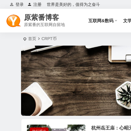
登录
注册
世界是美好的，值得为之奋斗
原紫番博客
互联网&数码
文
原紫番的互联网自留地
首页
CRPT币
杭州岳王庙：心昭