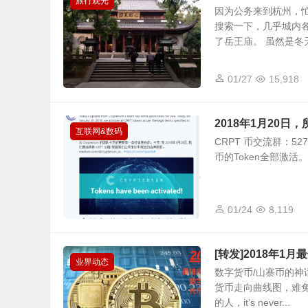
旅行观光
因为公务来到杭州，
搜索一下，几乎城内
了岳王庙。 虽然是冬天
01/27
15,918
2018年1月20日
互联网&数码
CRPT 币交流群：527
币的Token全部激活
01/24
8,119
[转发]2018年1月
业界动态
数字货币/山寨币的神
货币走向曲线图，难
的人，it’s never...