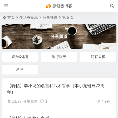
原紫番博客
首页
生活有意思
分享频道
第 5 页
分享频道
娱乐&体育
旅行观光
易有太极
科学
【转帖】李小龙的名言和武术哲学（李小龙诞辰72周
年）
11/27
分享频道
1
4,994