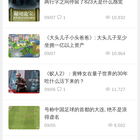
两行字之间停留了823天是什么感觉
09/07
1
10,832
《大头儿子小头爸爸》: 大头儿子至少
坐拥一亿以上资产
09/07
10,864
《蚁人2》：黄蜂女在量子世界的30年
吃什么活下来的？
09/06
1
11,727
号称中国足球的首都的大连, 绝不是浪
得虚名
09/05
8,502