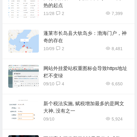
热的起点
11/28
2
7,399
蓬莱市长岛县大钦岛乡：渤海门户，神
奇的存在
10/09
2
8,481
网站外挂爱站权重图标会导致https地址
栏不变绿
09/10
4
6,650
新个税法实施, 赋税增加最多的是网文
大神, 没有之一
09/10
5,924