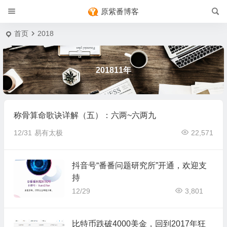
原紫番博客
首页
2018
201811年
称骨算命歌诀详解（五）：六两~六两九
12/31
易有太极
22,571
抖音号“番番问题研究所”开通，欢迎支
持
12/29
3,801
比特币跌破4000美金，回到2017年狂