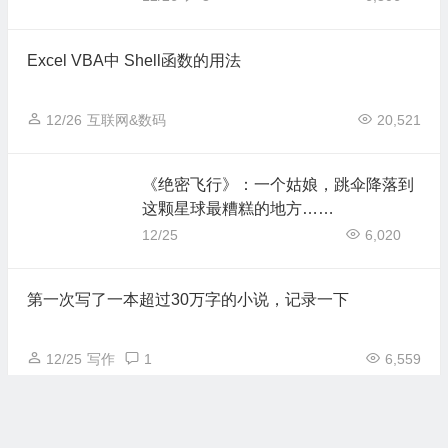
Excel VBA中 Shell函数的用法
12/26
互联网&数码
20,521
《绝密飞行》：一个姑娘，跳伞降落到
这颗星球最糟糕的地方……
12/25
6,020
第一次写了一本超过30万字的小说，记录一下
12/25
写作
1
6,559
《惊天魔盗团》引发的遐想：看到的都
是表象